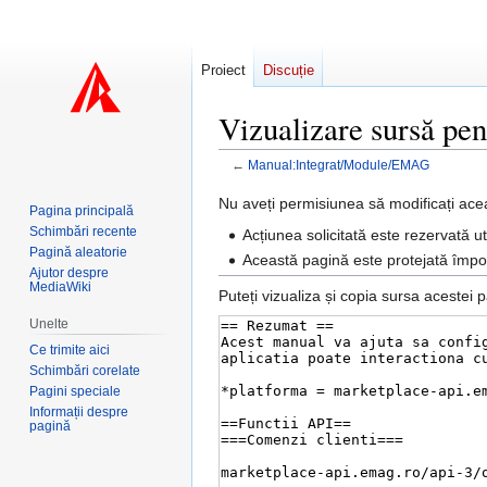
Proiect
Discuție
Vizualizare sursă p
←
Manual:Integrat/Module/EMAG
Sari
Sari
Nu aveți permisiunea să modificați ace
Pagina principală
la
la
Schimbări recente
Acțiunea solicitată este rezervată uti
navigare
căutare
Pagină aleatorie
Această pagină este protejată împotr
Ajutor despre
MediaWiki
Puteți vizualiza și copia sursa acestei p
Unelte
Ce trimite aici
Schimbări corelate
Pagini speciale
Informații despre
pagină