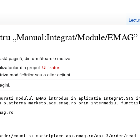
Lectu
entru „Manual:Integrat/Module/EMAG”
astă pagină, din următoarele motive:
lizatorilor din grupul:
Utilizatori
.
iva modificărilor sau a altor acțiuni.
agini.