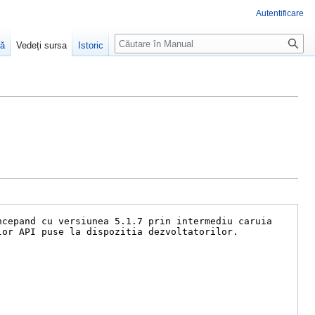
Autentificare
Căutare
ră
Vedeți sursa
Istoric