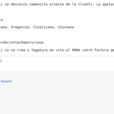
G
.
Termeni