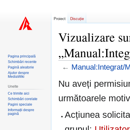
Proiect
Discuție
Vizualizare su
„Manual:Inte
Pagina principală
Schimbări recente
←
Manual:Integrat
Pagină aleatorie
Ajutor despre
MediaWiki
Sari
Sari
Nu aveți permisiu
la
la
Unelte
navigare
căutare
Ce trimite aici
următoarele motiv
Schimbări corelate
Pagini speciale
Informații despre
Acțiunea solicita
pagină
grupul:
Utilizator