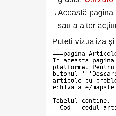
Această pagină e
sau a altor acțiu
Puteți vizualiza ș