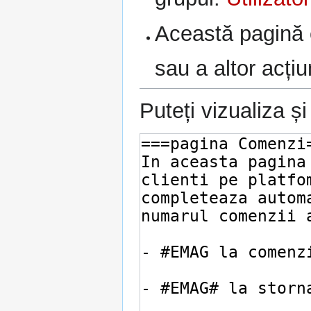
Această pagină e
sau a altor acțiu
Puteți vizualiza ș