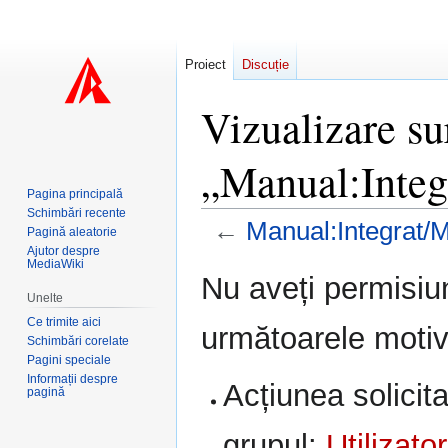
Proiect
Discuție
Vizualizare su
„Manual:Inte
Pagina principală
Schimbări recente
←
Manual:Integrat
Pagină aleatorie
Ajutor despre
MediaWiki
Sari
Sari
Nu aveți permisiu
la
la
Unelte
navigare
căutare
Ce trimite aici
următoarele motiv
Schimbări corelate
Pagini speciale
Informații despre
Acțiunea solicita
pagină
grupul:
Utilizator