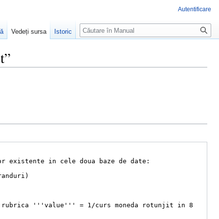
Autentificare
Căutare
ră
Vedeți sursa
Istoric
t”