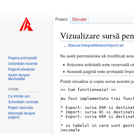
Proiect
Discuție
Vizualizare sursă p
←
Manual:Integrat/Module/OpenCart
Sari
Sari
Nu aveți permisiunea să modificați ace
Pagina principală
la
la
Schimbări recente
Acțiunea solicitată este rezervată uti
navigare
căutare
Pagină aleatorie
Această pagină este protejată împotr
Ajutor despre
MediaWiki
Puteți vizualiza și copia sursa acestei p
Unelte
Ce trimite aici
Schimbări corelate
Pagini speciale
Informații despre
pagină