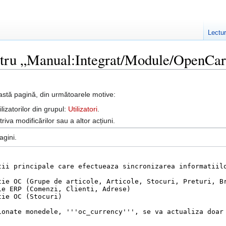
Lectu
entru „Manual:Integrat/Module/OpenCar
astă pagină, din următoarele motive:
lizatorilor din grupul:
Utilizatori
.
iva modificărilor sau a altor acțiuni.
agini.