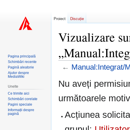
Proiect
Discuție
Vizualizare su
„Manual:Inte
Pagina principală
Schimbări recente
←
Manual:Integrat/
Pagină aleatorie
Ajutor despre
MediaWiki
Sari
Sari
Nu aveți permisiu
la
la
Unelte
navigare
căutare
Ce trimite aici
următoarele motiv
Schimbări corelate
Pagini speciale
Informații despre
Acțiunea solicita
pagină
grupul:
Utilizator