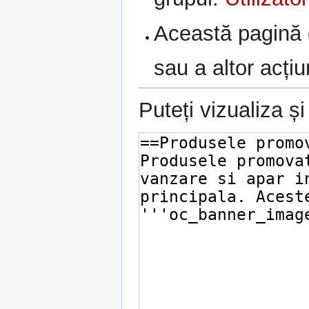
Această pagină e
sau a altor acțiu
Puteți vizualiza ș