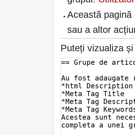
Această pagină e
sau a altor acțiu
Puteți vizualiza ș