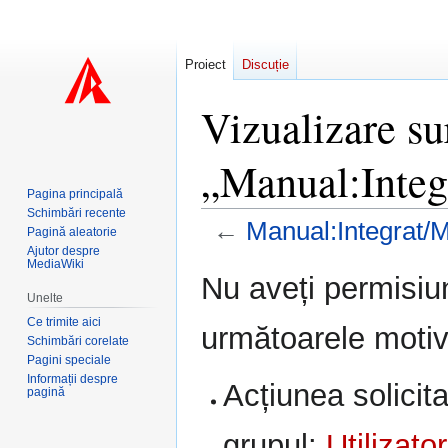
Proiect
Discuție
Vizualizare su
„Manual:Inte
Pagina principală
Schimbări recente
←
Manual:Integrat/
Pagină aleatorie
Ajutor despre
MediaWiki
Sari
Sari
Nu aveți permisiu
la
la
Unelte
navigare
căutare
Ce trimite aici
următoarele motiv
Schimbări corelate
Pagini speciale
Informații despre
Acțiunea solicita
pagină
grupul:
Utilizator