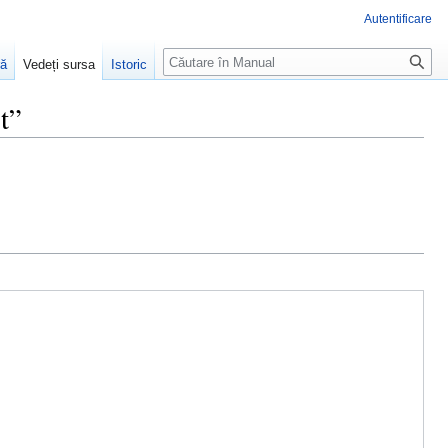
Autentificare
Căutare
ră
Vedeți sursa
Istoric
t”