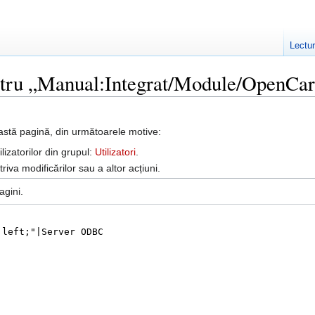
Lectu
entru „Manual:Integrat/Module/OpenCar
astă pagină, din următoarele motive:
lizatorilor din grupul:
Utilizatori
.
iva modificărilor sau a altor acțiuni.
agini.