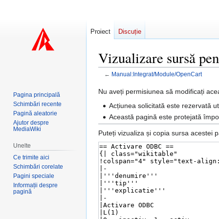
Proiect
Discuție
Vizualizare sursă p
←
Manual:Integrat/Module/OpenCart
Sari
Sari
Nu aveți permisiunea să modificați ace
Pagina principală
la
la
Schimbări recente
Acțiunea solicitată este rezervată uti
navigare
căutare
Pagină aleatorie
Această pagină este protejată împotr
Ajutor despre
MediaWiki
Puteți vizualiza și copia sursa acestei p
Unelte
Ce trimite aici
Schimbări corelate
Pagini speciale
Informații despre
pagină