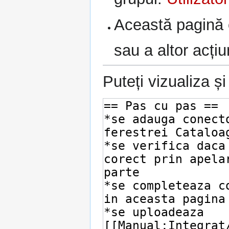
Această pagină e
sau a altor acțiu
Puteți vizualiza ș