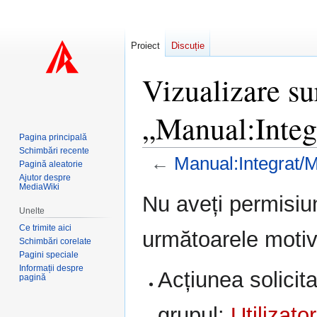
Proiect
Discuție
Vizualizare su
„Manual:Inte
Pagina principală
Schimbări recente
←
Manual:Integrat/
Pagină aleatorie
Ajutor despre
MediaWiki
Sari
Sari
Nu aveți permisiu
la
la
Unelte
navigare
căutare
Ce trimite aici
următoarele motiv
Schimbări corelate
Pagini speciale
Informații despre
Acțiunea solicita
pagină
grupul:
Utilizator