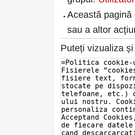
Această pagină e
sau a altor acțiu
Puteți vizualiza ș