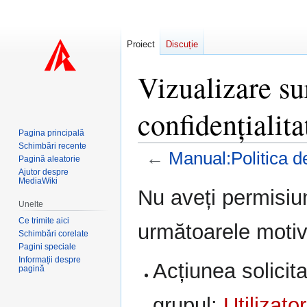
Proiect
Discuție
Vizualizare su
confidențialita
Pagina principală
Schimbări recente
←
Manual:Politica de
Pagină aleatorie
Ajutor despre
MediaWiki
Sari
Sari
Nu aveți permisiu
la
la
Unelte
navigare
căutare
Ce trimite aici
următoarele motiv
Schimbări corelate
Pagini speciale
Informații despre
Acțiunea solicita
pagină
grupul:
Utilizator