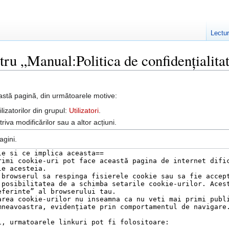
Lectu
tru „Manual:Politica de confidențialita
astă pagină, din următoarele motive:
lizatorilor din grupul:
Utilizatori
.
iva modificărilor sau a altor acțiuni.
agini.