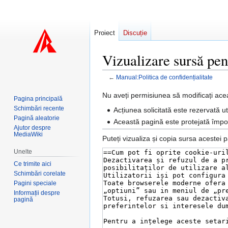
Proiect
Discuție
Vizualizare sursă pen
←
Manual:Politica de confidențialitate
Sari
Sari
Nu aveți permisiunea să modificați ace
Pagina principală
la
la
Schimbări recente
Acțiunea solicitată este rezervată uti
navigare
căutare
Pagină aleatorie
Această pagină este protejată împotr
Ajutor despre
MediaWiki
Puteți vizualiza și copia sursa acestei p
Unelte
Ce trimite aici
Schimbări corelate
Pagini speciale
Informații despre
pagină