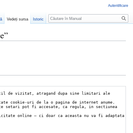
Autentificare
Căutare
ră
Vedeți sursa
Istoric
te”